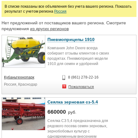
В списке показаны все объявления без учета вашего региона. Показать
результат с учетом региона
Россия
Цена
Нет предложений от поставщиков вашего региона. Смотрите
предложения
из других регионов
руб.
Пневмоприцепы 1910
Марка
Компания John Deere всегда
собирает отзывы клиентов о своих
продуктах. Пневмоприцеп модели
1910 для семян и удобрений
получил множество
положительных откликов. Модель
Кубаньтехнопарк
8 (861) 278-22-16
1910 имеет большую емкость
Россия, Краснодар
бункеров, беспрецедентную
Пожаловаться
точность нормы внесения и
отличается легкостью настроек.
Сеялка зерновая сз-5.4
660000
руб.
Сеялка СЗ 5,4 предназначена для
рядового посева семян зерновых,
зернобобовых культур с
одновременным внесением