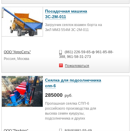
Агрегатируется с тракторами
класса 1,4. Емкость бункера для
семян 200 дм3, для удобрений 192
Посадочная машина
дм3, производительность до 5 га/
ЗС-2М-011
час, глубина заделки семян до 12
Загрузчик сеялок взамен борта на
см.
ЗиЛ ММЗ 554М ЗС-2М-011
Сеялка может быть
укомплектована транспортным
устройством и системой контроля
высева SPUTNIK.
ООО "АгроСеть"
(861) 226-59-65-ф 961-85-88-
Так же у нас можно купить
388, 961-58-31-273
Россия, Москва
пропашные сеялки СУПН-8, сеялки
СПП-8 "Молдагротехника".
Пожаловаться
Также у нас вы сможете
приобрести другое
Сеялка для подсолнечника
сельхозоборудование.
спп-6
285000
Осуществляем гарантийное
руб.
обслуживание и доставку в любую
Пропашная сеялка СПП-6
точку России.
российского производства для
высева семян кукурузы,
Гарантия! Качество! Доставка!
подсолнечника и других
пропашных и овощных культур.
Привод высевающих аппаратов от
ООО "ТехАгро"
8(846)991-55-49