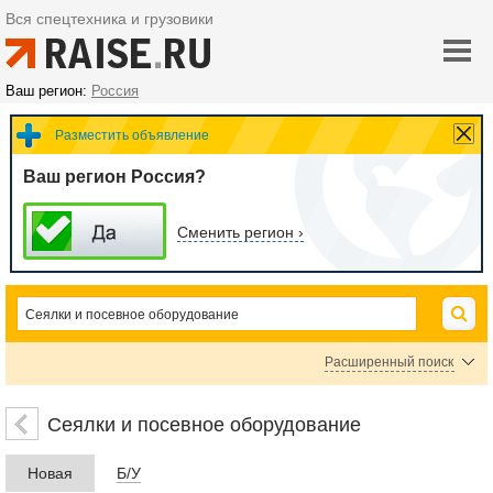
Вся спецтехника и грузовики
Ваш регион:
Россия
Разместить объявление
Ваш регион Россия?
Сменить регион ›
Расширенный поиск
Сеялки точного высева
Посевные комплексы
Сеялки механические
Сеялки и посевное оборудование
Сеялки пневматические
Картофелесажалки
Новая
Б/У
Рассадопосадочные машины