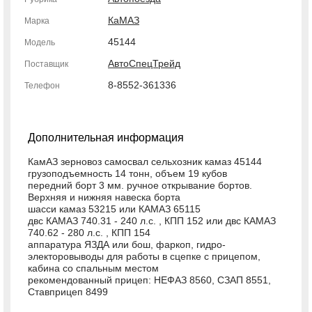
КаМАЗ
Марка
45144
Модель
АвтоСпецТрейд
Поставщик
8-8552-361336
Телефон
Дополнительная информация
КамАЗ зерновоз самосвал сельхозник камаз 45144
грузоподъемность 14 тонн, объем 19 кубов
передний борт 3 мм. ручное открывание бортов.
Верхняя и нижняя навеска борта
шасси камаз 53215 или КАМАЗ 65115
двс КАМАЗ 740.31 - 240 л.с. , КПП 152 или двс КАМАЗ
740.62 - 280 л.с. , КПП 154
аппаратура ЯЗДА или бош, фаркоп, гидро-
электоровыводы для работы в сцепке с прицепом,
кабина со спальным местом
рекомендованный прицеп: НЕФАЗ 8560, СЗАП 8551,
Ставприцеп 8499