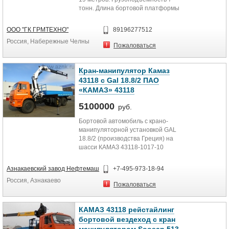
тонн. Длина бортовой платформы
6112 мм. Заводская гарантия....
ООО "ГК ГРМТЕХНО"
89196277512
Россия, Набережные Челны
Пожаловаться
Кран-манипулятор Камаз
43118 с Gal 18.8/2 ПАО
«КАМАЗ» 43118
5100000
руб.
Бортовой автомобиль с крано-
манипуляторной установкой GAL
18.8/2 (производства Греция) на
шасси КАМАЗ 43118-1017-10
предназначена для выполнения...
Азнакаевский завод Нефтемаш
+7-495-973-18-94
Россия, Азнакаево
Пожаловаться
КАМАЗ 43118 рейстайлинг
бортовой вездеход с кран