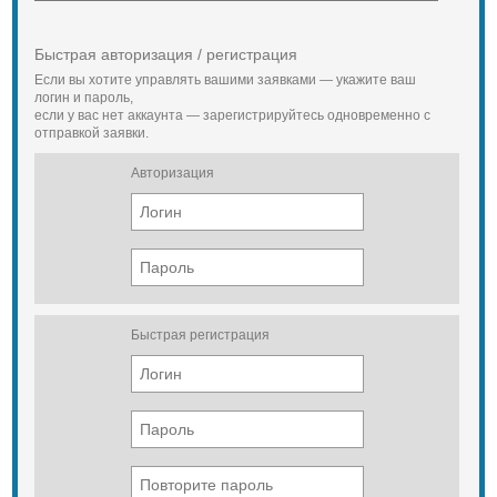
5) электро-стеклоподъемники
6)кондиционер
7) CD/FM/MP3
Быстрая авторизация / регистрация
8) тахометр, эл. табло
9) горный тормоз/быстрый прогрев
Если вы хотите управлять вашими заявками — укажите ваш
двигателя
логин и пароль,
если у вас нет аккаунта — зарегистрируйтесь одновременно с
10) предпусковой подогреватель
отправкой заявки.
коллектора
11) свечи накаливания
12) круиз-контроль
Авторизация
13) Тахограф
14) ABS
15) ящик для инструментов,
домкрат, набор инструментов
Быстрая регистрация