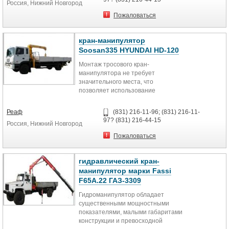
Россия, Нижний Новгород
Гидроманипулятор весьма
компактен при транспортировке
Пожаловаться
благодаря своему
телескопическому устройству и
возможности складываться
кран-манипулятор
поперек оси автомобиля.
Soosan335 HYUNDAI HD-120
Монтаж тросового кран-
FASSI - один из успешных брендов
манипулятора не требует
на рынке. Огромный
значительного места, что
производственный опыт, навыки и
позволяет использование
высокий профессионализм в
автомобилей в том числе малой
сочетании с высокотехнологичным
грузоподъемности. Тросовые кран-
производством компания FASSI
Реаф
(831) 216-11-96; (831) 216-11-
манипуляторы способны
направляет на достижение единой
97? (831) 216-44-15
Россия, Нижний Новгород
обеспечить больший вылет
цели - выпуск продукции
стрелы. Тросовые КМУ позволяют
максимально удовлетворяющей
Пожаловаться
поднимать и опускать грузы из-за
потребностям конечного
всевозможных препятствий (стен,
потребителя со всех точек зрения:
заборов, и иных препятствий).
гидравлический кран-
мощности, производительности,
SOOSAN является одним из
работоспособности, безопасности,
манипулятор марки Fassi
известнейших корейских брендов
использования новейших
F65А.22 ГАЗ-3309
кранов-манипуляторов. Компания
технологий и многообразия
выпускает высококачественную и
Гидроманипулятор обладает
возможностей использования КМУ.
конкурентоспособную продукцию,
существенными мощностными
востребованную во многих странах
показателями, малыми габаритами
ТЕХНИЧЕСКИЕ ХАРАКТЕРИСТИКИ
мира. Краны-манипуляторы
конструкции и превосходной