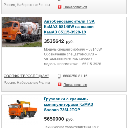
Россия, Набережные Челны
Пожаловаться
Автобеносмесители ТЗА
КаМАЗ 58146W на шасси
КамАЗ 65115-3928-19
3535642
руб.
Модель спецавтомобиля – 58146W
Обозначение спецавтомобиля –
581460-000392819/6 Базовая
модель шасси/тягача – 65115-3928-
19 Описание комплектации...
ООО ТФК "ЕВРОСПЕЦКАМ"
8800250-81-16
Россия, Набережные Челны
Пожаловаться
Грузовики с кранами-
манипуляторами КаМАЗ
Soosan 736L2TOP
5650000
руб.
Технические характеристики КМУ