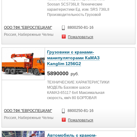
Soosan SCS736LII: Технические
характеристики Ед. изм. SRS 736LII
Производительность Грузовой
Момент тонн м 15.0 Макс....
ООО ТФК "ЕВРОСПЕЦКАМ"
8800250-81-16
Россия, Набережные Челны
Пожаловаться
Грузовики с кранами-
манипуляторами КаМАЗ
Kanglim 1256G2
5890000
руб.
ТЕХНИЧЕСКИЕ ХАРАКТЕРИСТИКИ
МОДЕЛЬ Базовое шасси
КАМАЗ-65117 6х4 Максимальная
скорость, км/ч 80 БОРТОВАЯ
ПЛАТФОРМА Внутренние размеры
платформы,...
ООО ТФК "ЕВРОСПЕЦКАМ"
8800250-81-16
Россия, Набережные Челны
Пожаловаться
Автомобиль с краном-