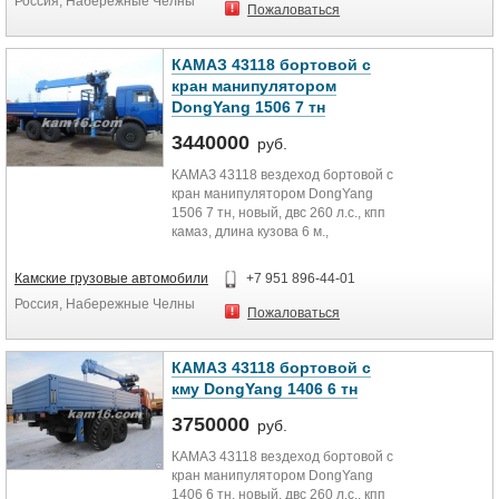
Россия, Набережные Челны
Пожаловаться
КАМАЗ 43118 бортовой с
кран манипулятором
DongYang 1506 7 тн
3440000
руб.
КАМАЗ 43118 вездеход бортовой с
кран манипулятором DongYang
1506 7 тн, новый, двс 260 л.с., кпп
камаз, длина кузова 6 м.,
грузоподъемность камаза 11...
Камские грузовые автомобили
+7 951 896-44-01
Россия, Набережные Челны
Пожаловаться
КАМАЗ 43118 бортовой с
кму DongYang 1406 6 тн
3750000
руб.
КАМАЗ 43118 вездеход бортовой с
кран манипулятором DongYang
1406 6 тн, новый, двс 260 л.с., кпп