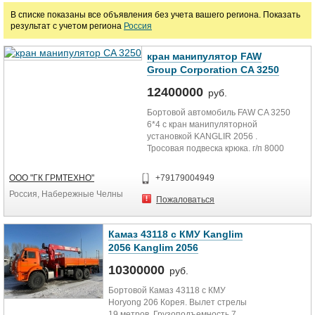
В списке показаны все объявления без учета вашего региона. Показать
результат с учетом региона
Россия
Марка
кран манипулятор FAW
Group Corporation CA 3250
12400000
руб.
Бортовой автомобиль FAW CA 3250
6*4 с кран манипуляторной
установкой KANGLIR 2056 .
Тросовая подвеска крюка. г/п 8000
кг. Максимальный вылет 20.3...
ООО "ГК ГРМТЕХНО"
+79179004949
Россия, Набережные Челны
Пожаловаться
Камаз 43118 с КМУ Kanglim
2056 Kanglim 2056
10300000
руб.
Бортовой Камаз 43118 с КМУ
Horyong 206 Корея. Вылет стрелы
19 метров. Грузоподъемность 7