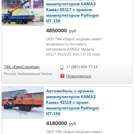
манипулятором КАМАЗ
Камаз 65117 с краном-
манипулятором Palfinger
ИТ-150
4850000
руб.
ООО ТФК «ЕвроСпецКам» имеет
возможность поставить
автомобиль КАМАЗ: Модель:
65117-3010-23, 6х4; Г/п 16 тонн;
Номинальная мощность двигателя:
300...
ТФК «ЕвроСпецКам»
+7 (987) 003-77-15
Россия, Набережные Челны
Пожаловаться
Автомобиль с краном-
манипулятором КАМАЗ
Камаз 43118 с крано-
манипулятором Palfinger
ИТ-150
4180000
руб.
ООО ТФК «ЕвроСпецКам» имеет