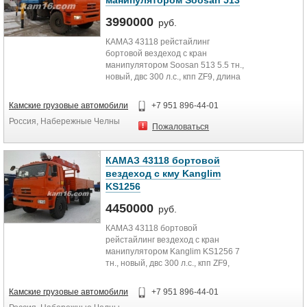
манипулятором Soosan 513
3990000
руб.
КАМАЗ 43118 рейстайлинг
бортовой вездеход с кран
манипулятором Soosan 513 5.5 тн.,
новый, двс 300 л.с., кпп ZF9, длина
кузова 6.2 м.,...
Камские грузовые автомобили
+7 951 896-44-01
Россия, Набережные Челны
Пожаловаться
КАМАЗ 43118 бортовой
вездеход с кму Kanglim
KS1256
4450000
руб.
КАМАЗ 43118 бортовой
рейстайлинг вездеход с кран
манипулятором Kanglim KS1256 7
тн., новый, двс 300 л.с., кпп ZF9,
длина кузова 6.2 м.,...
Камские грузовые автомобили
+7 951 896-44-01