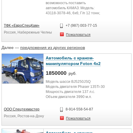
возможность поставить
автомобиль КАМАЗ: Модель:
43118-3078-46, 6х6; Г/п 12 тонн;
Номинальная мощность двигателя:
300...
ТФК «ЕвроСпецКам»
+7 (987) 003-77-15
Россия, Набережные Челны
Пожаловаться
Далее —
предложения из других регионов
Автомобиль с краном-
манипулятором Foton 4х2
1850000
руб.
Модель шасси BJ5250JSQ
Модель двигателя Phaser 135Ti-30
Мощность двигателя 137 л.с.
Объем двигателя 3990 м.л.
Вид топлива Дизельное
Стандарт качества Евро-4
ООО Спецтехмастер
8-914-558-54-87
Максимальная скорость 85 км/ч.
Россия, Ростов-на-Дону
Снаряженная масса 6400 кг.
Пожаловаться
Грузоподъемность 6000 кг.
Модель манипулятора XCMG
SQ3.2S