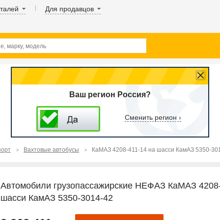
аталей
Для продавцов
Ваш регион Россия?
Сменить регион ›
порт
Вахтовые автобусы
КаМАЗ 4208-411-14 на шасси КамАЗ 5350-30
Автомобили грузопассажирские НЕФАЗ КаМАЗ 4208-
шасси КамАЗ 5350-3014-42