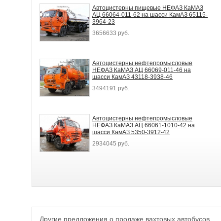
Автоцистерны пищевые НЕФАЗ КаМАЗ
АЦ 66064-011-62 на шасси КамАЗ 65115-
3964-23
3656633 руб.
Автоцистерны нефтепромысловые
НЕФАЗ КаМАЗ АЦ 66069-011-46 на
шасси КамАЗ 43118-3938-46
3494191 руб.
Автоцистерны нефтепромысловые
НЕФАЗ КаМАЗ АЦ 66061-1010-42 на
шасси КамАЗ 5350-3912-42
2934045 руб.
Другие предложения
о продаже вахтовых автобусов