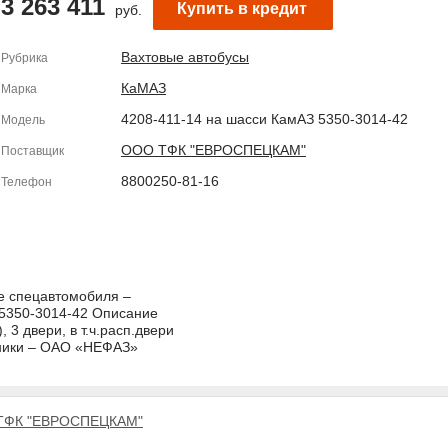
3 263 411
Купить в кредит
руб.
Вахтовые автобусы
Рубрика
КаМАЗ
Марка
4208-411-14 на шасси КамАЗ 5350-3014-42
Модель
ООО ТФК "ЕВРОСПЕЦКАМ"
Поставщик
8800250-81-16
Телефон
е спецавтомобиля –
 5350-3014-42 Описание
 3 двери, в т.ч.расп.двери
ехники – ОАО «НЕФАЗ»
ТФК "ЕВРОСПЕЦКАМ"