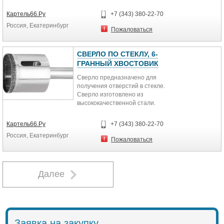
Картель66.Ру
+7 (343) 380-22-70
Россия, Екатеринбург
Пожаловаться
СВЕРЛО ПО СТЕКЛУ, 6-
ГРАННЫЙ ХВОСТОВИК
Сверло предназначено для
получения отверстий в стекле.
Сверло изготовлено из
высококачественной стали.
Рабочая кромка сверла имеет
алмазное напыление, имеющее
Картель66.Ру
+7 (343) 380-22-70
высокую эффективность и точность
Россия, Екатеринбург
реза. Компенсационные пропилы в
Пожаловаться
теле сверла предотвращают
выгибание корпуса при нагреве и
позволяют улучшать отвод шлама
из зоны резания. Для
Далее
эффективной работы сверла
необходимо обеспечить подвод
воды.
Заявка на закупку