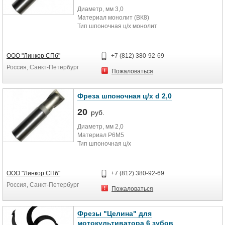
всех товаров, а также их
Диаметр, мм 3,0
соответствие всем требованиям и
Материал монолит (ВК8)
нормам.
Тип шпоночная ц/х монолит
ООО "Линкор СПб"
+7 (812) 380-92-69
Россия, Санкт-Петербург
Пожаловаться
Фреза шпоночная ц/х d 2,0
20
руб.
Диаметр, мм 2,0
Материал Р6М5
Тип шпоночная ц/х
ООО "Линкор СПб"
+7 (812) 380-92-69
Россия, Санкт-Петербург
Пожаловаться
Фрезы "Целина" для
мотокультиватора 6 зубов