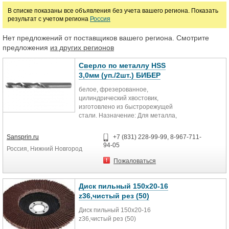
Цена
В списке показаны все объявления без учета вашего региона. Показать
результат с учетом региона
Россия
руб.
Нет предложений от поставщиков вашего региона. Смотрите
предложения
из других регионов
Сверло по металлу HSS
3,0мм (уп./2шт.) БИБЕР
белое, фрезерованное,
цилиндрический хвостовик,
изготовлено из быстрорежущей
стали. Назначение: Для металла,
пластмассы, дерева.
Sansprin.ru
+7 (831) 228-99-99, 8-967-711-
94-05
Россия, Нижний Новгород
Пожаловаться
Диск пильный 150х20-16
z36,чистый рез (50)
Диск пильный 150х20-16
z36,чистый рез (50)