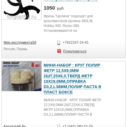
1050
руб.
Фрезы "Целина" подходят для
культиваторов Целина-380L/B,
Hobby-300, Rezer-380.
Устанавливаются на
культиваторы для расширения
рабочей зоны агрегата, тем самым
Мир инструмента59
+7922337-24-91
позволяют сэкономить время на
Россия, Пермь
обработку грунта. Наиболее
Пожаловаться
полезны, когда требуется вспахать
и подготовить под посадку
большие участки. Предназначены
МИНИ-НАБОР : КРУГ ПОЛИР
для рыхления почвы с
ФЕТР 12,5X9,0ММ
измельчением сорняков и
2ШТ,25Х6,0,ТВЕРД ФЕТР
равномерным перемешиванием
10Х19,0ММ,ОПРАВКА
почвы при внесении минеральных
D3,2,L38ММ,ПОЛИР ПАСТА В
удобрений. Фрезы монтируются на
ПЛАСТ БОКСЕ
выходной вал редуктора.
Изготовлены из качественного
МИНИ-НАБОР : КРУГ ПОЛИР ФЕТР
материала, имеют длительный
12,5X9,0ММ 2ШТ,25Х6,0,ТВЕРД
период эксплуатации.
ФЕТР 10Х19,0ММ,ОПРАВКА
D3,2,L38ММ,ПОЛИР ПАСТА В
ПЛАСТ БОКСЕ
Картель66.Ру
+7 (343) 380-22-70