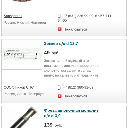
Sansprin.ru
+7 (831) 228-99-99, 8-967-711-
94-05
Россия, Нижний Новгород
Пожаловаться
Зенкер ц/х d 12,7
49
руб.
Заказать необходимый вам
инструмент довольно просто и не
хлопотно: оставляйте заявку
прямо на сайте или отправляйте
на почту order@linkormet.ru. Формы
оплаты и способы доставки
ООО "Линкор СПб"
+7 (812) 380-92-69
максимально выгодны и удобны
Россия, Санкт-Петербург
для вас, а цена всегда
Пожаловаться
удерживается на приемлемом и
доступном уровне. Кроме того, в
случае оптовых закупок может
Фреза шпоночная монолит
быть предложена скидочная
ц/х d 3,0
система. Кроме того, мы
гарантируем безупречное качество
139
руб.