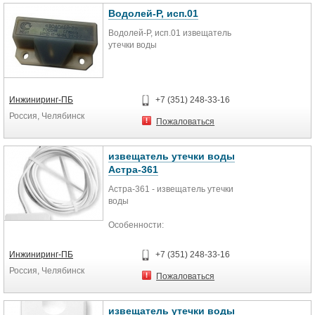
Водолей-Р, исп.01
Водолей-Р, исп.01 извещатель
утечки воды
Разновидность Утечки воды
Инжиниринг-ПБ
+7 (351) 248-33-16
Класс защиты IP68
Россия, Челябинск
Пожаловаться
извещатель утечки воды
Астра-361
Астра-361 - извещатель утечки
воды
Особенности:
электропитание и выдача
извещения об аварии по
Инжиниринг-ПБ
+7 (351) 248-33-16
двухпроводному шлейфу
Россия, Челябинск
сигнализации
Пожаловаться
Астра-361 - это извещатель для
обнаружения утечки воды и выдачи
извещатель утечки воды