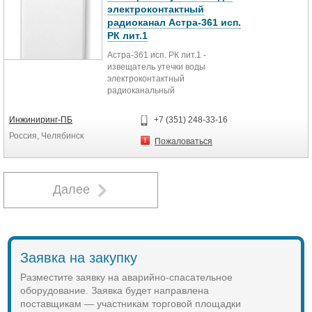
извещения об аварии на приемно-
электроконтактный
контрольный прибор или систему
радиоканал Астра-361 исп.
передачи извещений.
РК лит.1
Астра-361 исп. РК лит.1 -
извещатель утечки воды
электроконтактный
радиоканальный
Особенности:
Инжиниринг-ПБ
+7 (351) 248-33-16
обнаружение утечки воды любого
Россия, Челябинск
химического состава (кроме
Пожаловаться
дистиллированной);
литий-марганцевый элемент
питания (CR2450), входит в
комплект поставки;
Далее
контроль напряжения питания;
средний срок службы элемента
питания не менее 2-х лет;
2 частотные литеры;
не требуется получения
Заявка на закупку
разрешений на применение от
органов государственной
Разместите заявку на аварийно-спасательное
радиочастотной службы;
оборудование. Заявка будет направлена
степень защиты оболочкой IP64
поставщикам — участникам торговой площадки