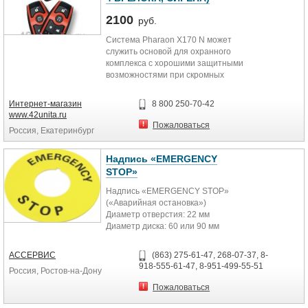
2100
руб.
Система Pharaon X170 N может
служить основой для охранного
комплекса с хорошими защитными
возможностями при скромных
вложениях. Для управления
дополнительными
Интернет-магазин
8 800 250-70-42
противоугонными устройствами
www.42unita.ru
предусмотрено три
Пожаловаться
Россия, Екатеринбург
дополнительных канала. Вместе с
тем данные каналы могут
использоваться для реализации
Надпись «EMERGENCY
дополнительных охранных
STOP»
функций, например можно
Надпись «EMERGENCY STOP»
установить приоритетное
(«Аварийная остановка»)
отпирание двери водителя или
Диаметр отверстия: 22 мм
отпирание замка багажника.
Диаметр диска: 60 или 90 мм
АССЕРВИС
(863) 275-61-47, 268-07-37, 8-
918-555-61-47, 8-951-499-55-51
Россия, Ростов-на-Дону
Пожаловаться