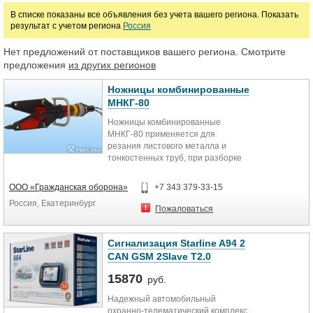
В списке показаны все объявления без учета вашего региона. Показать
результат с учетом региона
Россия
Цена
Нет предложений от поставщиков вашего региона. Смотрите
предложения
из других регионов
руб.
Ножницы комбинированные
МНКГ-80
Ножницы комбинированные
МНКГ-80 применяется для
резания листового металла и
тонкостенных труб, при разборке
завалов в разрушенных
сооружениях, перекусывания
ООО «Гражданская оборона»
+7 343 379-33-15
арматуры из стали, удержания
Россия, Екатеринбург
грузов в фиксированном
Пожаловаться
положении, деформирования и
стягивания. Ножницы
комбинированные МНКГ-80
Сигнализация Starline A94 2
применяются при монтажных,
CAN GSM 2Slave T2.0
аварино-спасательных работах.
15870
руб.
Технические характеристики :
Надежный автомобильный
охранно-телематический комплекс
Максимальный диаметр