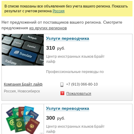
В списке показаны все объявления без учета вашего региона. Показать
результат с учетом региона
Россия
Нет предложений от поставщиков вашего региона. Смотрите
предложения
из других регионов
Услуги переводчика
310
руб.
Центр иностранных языков Брайт
лайф
Профессиональные переводы по
привлекательным ценам!
Любая категория сложности
Компания Брайт лайф
+7 (913) 066-80-10
АНГЛИЙСКИЙ, ФРАНЦУЗСКИЙ,
Россия, Новосибирск
НЕМЕЦКИЙ,
Пожаловаться
ИСПАНСКИЙ, ИТАЛЬЯНСКИЙ,
КИТАЙСКИЙ,
Услуги переводчика
ЯПОНСКИЙ, ХИНДИ, КОРЕЙСКИЙ;
300
• узкоспециализированные тексты
руб.
• техническая документация
Центр иностранных языков Брайт
• инструкции по эксплуатации
лайф
• юридические договоры