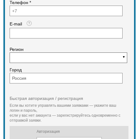
Наша команда переводчиков с
Телефон *
китайского языка сделает вашу
бизнес-командировку
эффективной, переговоры -
E-mail
результативными, а
сотрудничество - долгосрочным!
Более подробную информацию Вы
сможете найти на сайте.
Регион
www.olga-gubina.ru
Город
Быстрая авторизация / регистрация
Если вы хотите управлять вашими заявками — укажите ваш
логин и пароль,
если у вас нет аккаунта — зарегистрируйтесь одновременно с
отправкой заявки.
Авторизация