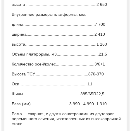
высота ............................................................2 650
Внутренние размеры платформы, мм:
длина.............................................................7 700
ширина..........................................................2 410
высота.............................................................1 160
Объём платформы, м3....................................21,5
Количество осей/колес.................................3/6+1
Высота ТСУ..............................................870-970
Оси …......................................................L1
Шины.................................................385/65R22,5
База (мм).................................3 990...4 990+1 310
Рама.....сварная, с двумя лонжеронами из двутавров
переменного сечения, изготовленных из высокопрочной
стали