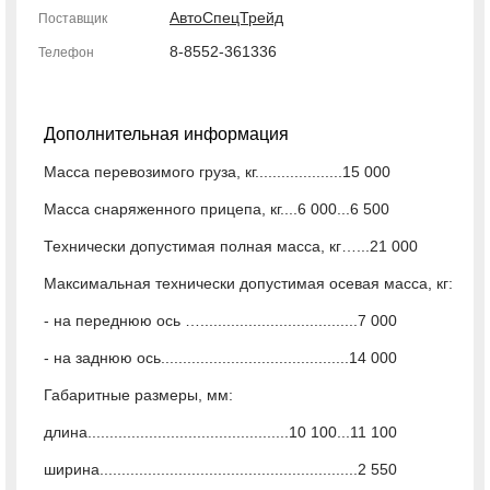
АвтоСпецТрейд
Поставщик
8-8552-361336
Телефон
Дополнительная информация
Масса перевозимого груза, кг....................15 000
Масса снаряженного прицепа, кг....6 000...6 500
Технически допустимая полная масса, кг…...21 000
Максимальная технически допустимая осевая масса, кг:
- на переднюю ось …....................................7 000
- на заднюю ось...........................................14 000
Габаритные размеры, мм:
длина..............................................10 100...11 100
ширина...........................................................2 550